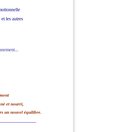
motionnelle
t les autres
nement...
ement
né et nourri,
rs un nouvel équilibre.
________________